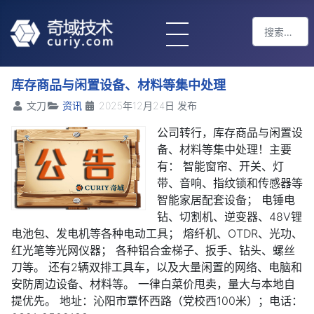
搜索
Type 2 or m
库存商品与闲置设备、材料等集中处理
文刀
资讯
2025年12月24日 发布
公司转行，库存商品与闲置设
备、材料等集中处理！主要
有： 智能窗帘、开关、灯
带、音响、指纹锁和传感器等
智能家居配套设备； 电锤电
钻、切割机、逆变器、48V锂
电池包、发电机等各种电动工具； 熔纤机、OTDR、光功、
红光笔等光网仪器； 各种铝合金梯子、扳手、钻头、螺丝
刀等。 还有2辆双排工具车，以及大量闲置的网络、电脑和
安防周边设备、材料等。 一律白菜价甩卖，量大与本地自
提优先。 地址：沁阳市覃怀西路（党校西100米）；电话：