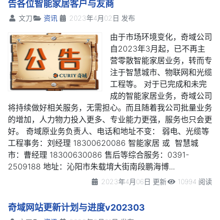
告各位智能家居客户与友商
文刀
资讯
2023年4月02日 发布
由于市场环境变化，奇域公司
自2023年3月起，已不再主
营零散智能家居业务，转而专
注于智慧城市、物联网和光缆
工程等。 对于已完成和未完
成的智能家居业务，奇域公司
将持续做好相关服务，无需担心。而且随着我公司批量业务
的增加，人力物力投入更多、专业能力更强，服务也只会更
好。 奇域原业务负责人、电话和地址不变： 弱电、光缆等
工程事务：
刘经理 18300620086
智能家居 或 智慧城
市：
曹经理 18300630086
售后等综合服务：0391-
2509188 地址：沁阳市朱载堉大街南段
鹏海博...
2023年4月06日 更新
10994 阅读
奇域网站更新计划与进度v202303