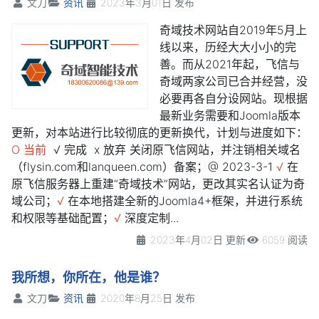
文刀
资讯
2023年3月01日 发布
奇域技术网站自2019年5月上
线以来，历经大大小小的完
善。而从2021年起，飞信与
奇域两家公司已合并经营，没
必要再各自分设网站。现根据
最新业务需要和Joomla版本
更新，对本站进行比较彻底的更新换代，计划与进度如下：
O 当前
√ 完成 x 放弃 关闭原飞信网站，并注销相关域名
（flysin.com和lanqueen.com）备案；@ 2023-3-1
√
在
原飞信服务器上重建“奇域技术”网站，更改其实名认证为奇
域公司；
√
在本地搭建全新的Joomla4+框架，并进行系统
和权限等基础配置；
√
深度定制...
2023年4月02日 更新
6059 阅读
我所想，你所在，他是谁？
文刀
资讯
2020年8月25日 发布