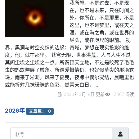
我所想，不是过去，不是现
在，也不是未来，只在时间之
外。你所在，不是那里，不是
这里，也不是梦里，或在天之
涯，或在海之角，或在世界的
尽头，或在咫尺的眼前。 视
界，黑洞与时空交织的边缘；奇域，梦想在现实投影的维
度；他，就在那里。 苍穹无限，世事洪荒，人与人生不过
其间尘埃之尘埃之一点。所谓顶天立地，不过是咬死了毛毛
虫的蚂蚁伸展了触角。所谓爱恨情仇，也好似草尖的那滴露
珠，雨来了淅沥，风来了摇曳，夜凉中偶尔凝结，晨曦里也
或能折射几抹暧昧的色彩，然青天白日，...
2023年3月18日 更新
12367 阅读
2026年
文章数： 0
帐号