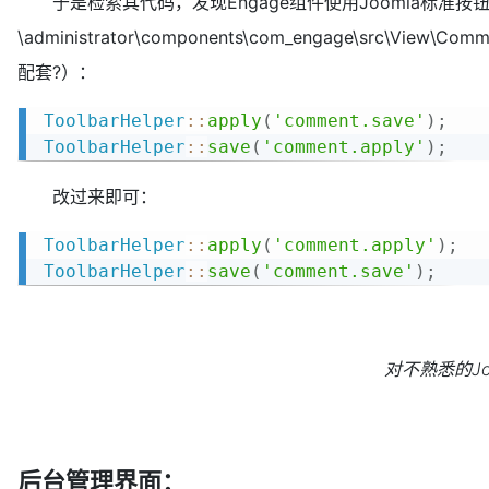
于是检索其代码，发现Engage组件使用Joomla标准按
\administrator\components\com_engage\src\Vi
配套?）：
ToolbarHelper
::
apply
(
'comment.save'
)
;
ToolbarHelper
::
save
(
'comment.apply'
)
;
改过来即可：
ToolbarHelper
::
apply
(
'comment.apply'
)
;
ToolbarHelper
::
save
(
'comment.save'
)
;
对不熟悉的J
后台管理界面：