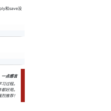
ply和save没
Copy
Copy
一点感言
学习过程。
件都好用。
强烈推荐！