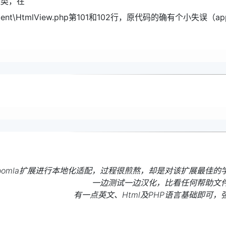
钮类，在
ew\Comment\HtmlView.php第101和102行，原代码的确有个小失误（ap
oomla扩展进行本地化适配，过程很煎熬，却是对该扩展最佳的
一边测试一边汉化，比看任何帮助文
有一点英文、Html及PHP语言基础即可，