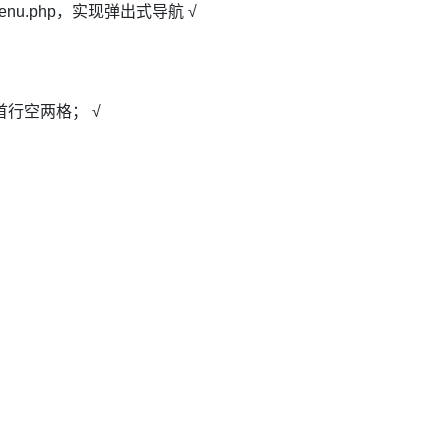
etismenu.php，实现弹出式导航 √
m首行空两格； √