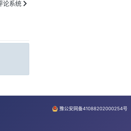
4.2+的免费评论系统
费评论系统
豫公安网备41088202000254号