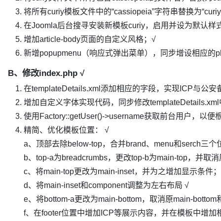
将所有curiy模板文件中的“cassiopeia”字符串替换为“cu
在Joomla后台搜寻安装新模板curiy，启用并设为默认样式
增加article-body页面的自定义风格；√
新增popupmenu（响应式弹出菜单），同步增设相应的p
B、修改index.php √
在templateDetails.xml添加相应的字段，实现ICP与
增加自定义字体实现代码，同步修改templateDetails.xm
使用Factory::getUser()->username获取前台用
精简、优化模板位置： √
a、顶部去除below-top，合并brand、menu和serch三
b、top-a为breadcrumbs，更改top-b为main-top，并取消原
c、将main-top更改为main-inset，并为之增加显示条件；
d、将main-inset和component调整为左右布局 √
e、将bottom-a更改为main-bottom，取消原main-bottom和b
f、在footer位置中增加ICP等展示内容，并在模板中增加