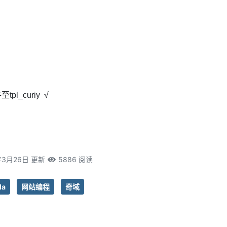
至tpl_curiy √
年3月26日 更新
5886 阅读
la
网站编程
奇域