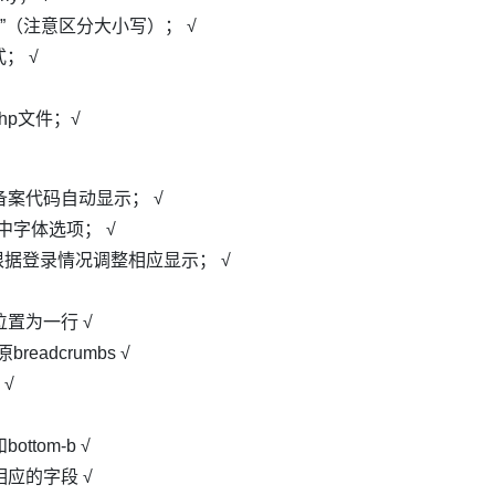
riy”（注意区分大小写）； √
； √
hp文件；√
公安备案代码自动显示； √
l中字体选项； √
户，以便根据登录情况调整相应显示； √
个位置为一行 √
breadcrumbs √
 √
ottom-b √
相应的字段 √