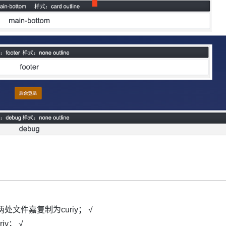
iopeia两处文件嘉复制为curiy； √
iy； √