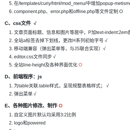
在/templates/curiy/html/mod_menu/中增加popup-m
component.php、error.php和offline.php等文件定制 O
C、css文件 √
文章页面标题、信息和图片等居中，P加text-indent:2e
全站a标签去掉下划线，更改H系列初始字号 √
移动端兼容（弹出菜单等，与JS联合实现）√
editor.css文件同步 √
全站line-height及各种界面优化
O
D、前端程序：js
为table关联.table样式，呈现规整表格样式； √
弹出菜单 √
E、各种图片修改、制作
O
自定义图片默认均采用3:2比例
logo和powered